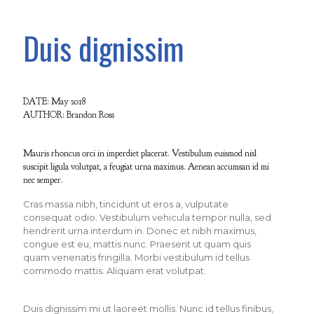
Duis dignissim
DATE: May 2018
AUTHOR: Brandon Ross
Mauris rhoncus orci in imperdiet placerat. Vestibulum euismod nisl
suscipit ligula volutpat, a feugiat urna maximus. Aenean accumsan id mi
nec semper.
Cras massa nibh, tincidunt ut eros a, vulputate
consequat odio. Vestibulum vehicula tempor nulla, sed
hendrerit urna interdum in. Donec et nibh maximus,
congue est eu, mattis nunc. Praesent ut quam quis
quam venenatis fringilla. Morbi vestibulum id tellus
commodo mattis. Aliquam erat volutpat.
Duis dignissim mi ut laoreet mollis. Nunc id tellus finibus,