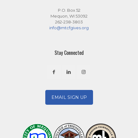
P.O. Box 52
Mequon, WI 53092
262-238-3803
info@mtcfgives.org
Stay Connected
EMAIL SIGN UP